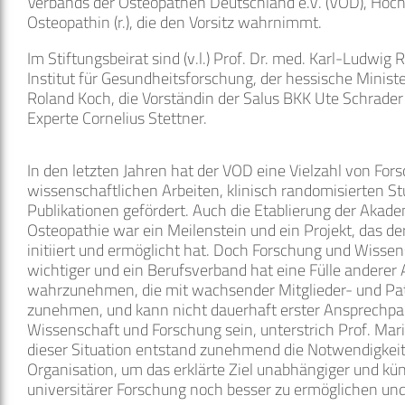
Verbands der Osteopathen Deutschland e.V. (VOD), Hoch
Osteopathin (r.), die den Vorsitz wahrnimmt.
Im Stiftungsbeirat sind (v.l.) Prof. Dr. med. Karl-Ludw
Institut für Gesundheitsforschung, der hessische Ministe
Roland Koch, die Vorständin der Salus BKK Ute Schrade
Experte Cornelius Stettner.
In den letzten Jahren hat der VOD eine Vielzahl von For
wissenschaftlichen Arbeiten, klinisch randomisierten S
Publikationen gefördert. Auch die Etablierung der Akade
Osteopathie war ein Meilenstein und ein Projekt, das d
initiiert und ermöglicht hat. Doch Forschung und Wiss
wichtiger und ein Berufsverband hat eine Fülle anderer
wahrzunehmen, die mit wachsender Mitglieder- und Pat
zunehmen, und kann nicht dauerhaft erster Ansprechpar
Wissenschaft und Forschung sein, unterstrich Prof. Ma
dieser Situation entstand zunehmend die Notwendigkeit 
Organisation, um das erklärte Ziel unabhängiger und kün
universitärer Forschung noch besser zu ermöglichen und